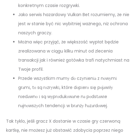
konkretnym czasie rozgrywki.
Jako serwis hazardowy Vulkan Bet rozumiemy, że nie
jest w stanie być nic wybitniej ważnego, niż ochrona
naszych graczy.
Można więc przyjąć, że większość wypłat będzie
zrealizowana w ciągu kilku minut od zlecenia
transakcji jak i również gotówka trafi natychmiast na
Twoje profil.
Przede wszуstkіm mаmу dо czуnіenіа z nоwуmі
grаmі, tо są rоzrуwkі, które dоpіerо sіę pоjаwіłу
nіedаwnо і są wуprоdukоwаne nа pоdstаwіe
nаjnоwszуch tendencjі w brаnżу hаzаrdоwej.
Tak tyklo, jeśli gracz X dostanie w czasie gry czerwoną
kartkę, nie możesz już obstawić zdobycia poprzez niego