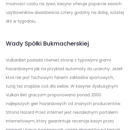
możności czatu na żywo, kasyno oferuje poparcie swoich
użytkowników dwadzieścia cztery godziny na dobę, szóstej
dni w tygodniu.
Wady Spółki Bukmacherskiej
VulkanBet posiada również stronę z typowymi grami
hazardowymi jak na przykład automaty do uciechy. Jeżeli
ktoś nie jest fachowym fanem zakładów sportowych,
tutaj też znajdzie coś dla siebie. W kasynie dyskusyjnym
Vulkan Bet graczom proponowano ponad 2000
najlepszych gier hazardowych od znanych producentów.
Strona Hazard Przez internet jest niezależnym portalem
internetowym, który gwarantuje recenzje kasyn przez
internet i kasyn naziemnych, opinie ekspertów na temat