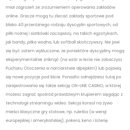
miał zagrożeń ze zrozumieniem operowania zakładów
online. Gracze mogą tu zlecać zakłady sportowe pod
blisko 40 przeróżnego rodzaju dyscyplin sportowych, od
piłki nożnej i siatkówki zacząwszy, na takich egzotykach,
jak bandy, piłka wodna, lub softball skończywszy. Nie jawi
się być zatem wykluczone, że poniektóre dyscypliny mogą
eksperymentalnie zniknąć (na wzór w lecie nie zobaczysz
Pucharu Otoczenia w narciarstwie alpejskim) lub pojawią
się nowe pozycje pod liście. Ponadto odnajdziesz tutaj po
zarejestrowania się także sekcję ON-LINE CASINO, w której
możesz zagrać spośród prawdziwym krupierem sięgając z
technologii streamingu wideo. Sekcja konsol na żywo
mieści klasyczne gry stołowe, np. ruletka (w wersji
europejskiej i amerykańskiej), pokera, keno i loterię.