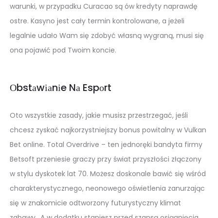
warunki, w przypadku Curacao są ów kredyty naprawdę
ostre. Kasyno jest cały termin kontrolowane, a jeżeli
legalnie udało Wam się zdobyć własną wygraną, musi się
ona pojawić pod Twoim koncie.
Оbstаwіаnіe Nа Espоrt
Oto wszystkie zasady, jakie musisz przestrzegać, jeśli
chcesz zyskać najkorzystniejszy bonus powitalny w Vulkan
Bet online. Total Overdrive – ten jednoręki bandyta firmy
Betsoft przeniesie graczy przy świat przyszłości złączony
w stylu dyskotek lat 70. Możesz doskonale bawić się wśród
charakterystycznego, neonowego oświetlenia zanurzając
się w znakomicie odtworzony futurystyczny klimat
zabawy.. A w dodatku staniesz przed szansą osiągnięcia