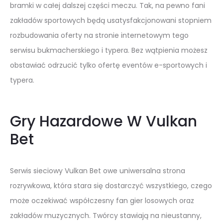
bramki w całej dalszej części meczu. Tak, na pewno fani
zakładów sportowych będą usatysfakcjonowani stopniem
rozbudowania oferty na stronie internetowym tego
serwisu bukmacherskiego i typera. Bez wątpienia możesz
obstawiać odrzucić tylko ofertę eventów e-sportowych i
typera.
Gry Hazardowe W Vulkan
Bet
Serwis sieciowy Vulkan Bet owe uniwersalna strona
rozrywkowa, która stara się dostarczyć wszystkiego, czego
może oczekiwać współczesny fan gier losowych oraz
zakładów muzycznych. Twórcy stawiają na nieustanny,