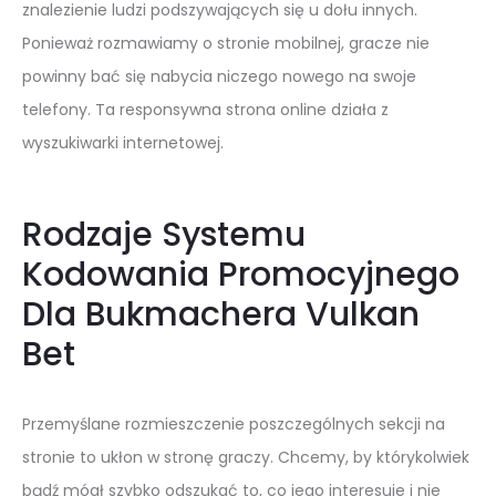
znalezienie ludzi podszywających się u dołu innych.
Ponieważ rozmawiamy o stronie mobilnej, gracze nie
powinny bać się nabycia niczego nowego na swoje
telefony. Ta responsywna strona online działa z
wyszukiwarki internetowej.
Rodzaje Systemu
Kodowania Promocyjnego
Dla Bukmachera Vulkan
Bet
Przemyślane rozmieszczenie poszczególnych sekcji na
stronie to ukłon w stronę graczy. Chcemy, by którykolwiek
bądź mógł szybko odszukać to, co jego interesuje i nie