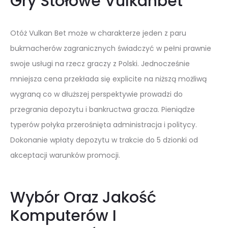
Gry Stołowe Vulkanbet
Otóż Vulkan Bet może w charakterze jeden z paru
bukmacherów zagranicznych świadczyć w pełni prawnie
swoje usługi na rzecz graczy z Polski. Jednocześnie
mniejsza cena przekłada się explicite na niższą możliwą
wygraną co w dłuższej perspektywie prowadzi do
przegrania depozytu i bankructwa gracza. Pieniądze
typerów połyka przerośnięta administracja i politycy.
Dokonanie wpłaty depozytu w trakcie do 5 dzionki od
akceptacji warunków promocji.
Wybór Oraz Jakość
Komputerów I