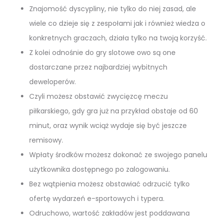
Znajomość dyscypliny, nie tylko do niej zasad, ale
wiele co dzieje się z zespołami jak i również wiedza o
konkretnych graczach, działa tylko na twoją korzyść.
Z kolei odnośnie do gry slotowe owo są one
dostarczane przez najbardziej wybitnych
deweloperów.
Czyli możesz obstawić zwycięzcę meczu
piłkarskiego, gdy gra już na przykład obstaje od 60
minut, oraz wynik wciąż wydaje się być jeszcze
remisowy.
Wpłaty środków możesz dokonać ze swojego panelu
użytkownika dostępnego po zalogowaniu.
Bez wątpienia możesz obstawiać odrzucić tylko
ofertę wydarzeń e-sportowych i typera.
Odruchowo, wartość zakładów jest poddawana