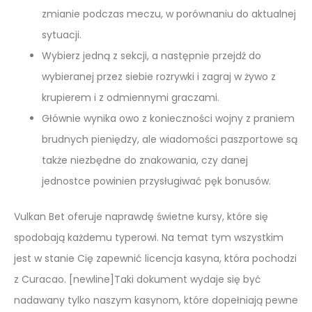
zmianie podczas meczu, w porównaniu do aktualnej
sytuacji.
Wybierz jedną z sekcji, a następnie przejdź do
wybieranej przez siebie rozrywki i zagraj w żywo z
krupierem i z odmiennymi graczami.
Głównie wynika owo z konieczności wojny z praniem
brudnych pieniędzy, ale wiadomości paszportowe są
także niezbędne do znakowania, czy danej
jednostce powinien przysługiwać pęk bonusów.
Vulkan Bet oferuje naprawdę świetne kursy, które się
spodobają każdemu typerowi. Na temat tym wszystkim
jest w stanie Cię zapewnić licencja kasyna, która pochodzi
z Curacao. [newline]Taki dokument wydaje się być
nadawany tylko naszym kasynom, które dopełniają pewne