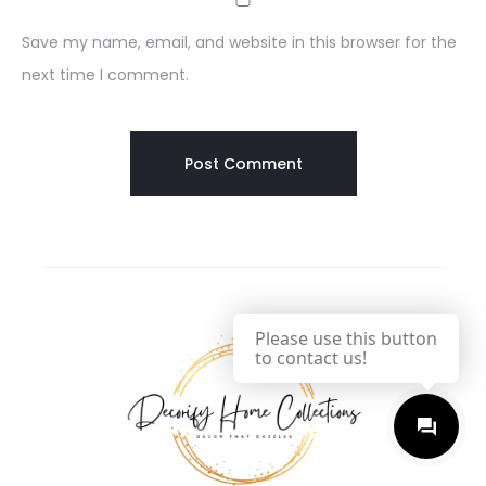
Save my name, email, and website in this browser for the
next time I comment.
Please use this button
to contact us!