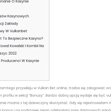
onanie O Kasynie
usów Kasynowych
cji Zakłady
owy W Vulkanbet
et To Bezpieczne Kasyno?
owal Kowalski I Kombii Na
szyc 2022
 I Producenci W Kasynie
tamtego przywileju w Vulkan Bet online, trzeba się zalogować o
 profilu w sekcji “Bonusy”. Bardzo dobrą opcją wydaje się być v
znie można z tej dziewczyny skorzystać. Gdy się rejestrowałam 
bonus i na podstawie niego odebrałam parę darmowych spinów,