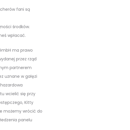
cherów fani są
żności środków.
eneś wpłacać.
am GmbH ma prawo
wydanej przez rząd
alnym partnerem
ez uznane w gałęzi
na hazardowa
u wcielić się przy
estępczego, Kitty
nie możemy wrócić do
wiedzenia panelu