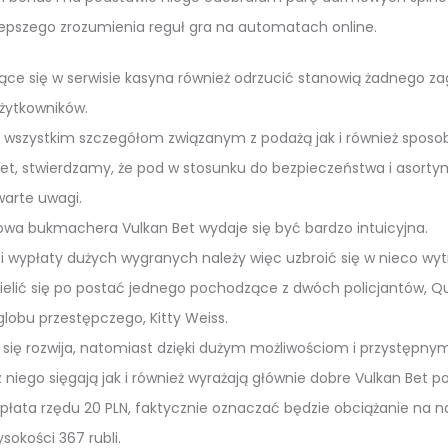
epszego zrozumienia reguł gra na automatach online.
ące się w serwisie kasyna również odrzucić stanowią żadnego z
żytkowników.
ię wszystkim szczegółom związanym z podażą jak i również spo
et, stwierdzamy, że pod w stosunku do bezpieczeństwa i asortym
arte uwagi.
owa bukmachera Vulkan Bet wydaje się być bardzo intuicyjna.
i wypłaty dużych wygranych należy więc uzbroić się w nieco wyt
ielić się po postać jednego pochodzące z dwóch policjantów, Qui
globu przestępczego, Kitty Weiss.
 się rozwija, natomiast dzięki dużym możliwościom i przystępn
 niego sięgają jak i również wyrażają głównie dobre Vulkan Bet p
wpłata rzędu 20 PLN, faktycznie oznaczać będzie obciążanie na
okości 367 rubli.