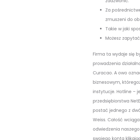
zadzwonić.
Za pośrednictw
zmuszeni do ob
Takie w jaki sp
Możesz zapytać 
Firma ta wydaje się 
prowadzenia działalno
Curacao. A owo ozna
biznesowym, któregoż
instytucje. Hotline – 
przedsiębiorstwa NetE
postać jednego z dwóc
Weiss. Całość wciąg
odwiedzenia naszego u
swojego konta klikają