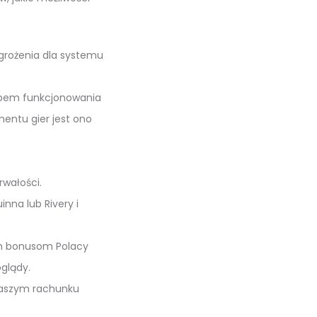
agrożenia dla systemu
sobem funkcjonowania
entu gier jest ono
rwałości.
nna lub Rivery i
ym bonusom Polacy
oglądy.
 naszym rachunku