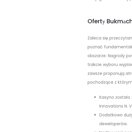
Ofertу Bukmаch
Zaleca się przeczytan
poznać fundamentalne
obszarze. Nagrody po
trakcie wyboru wypł
zawsze proponują atr
pochodzące z którymi
Kasyno zostało 
Innovations N. 
Dodatkowo duży
deweloperów.