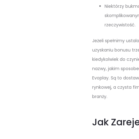
Niektórzy bukma
skomplikowanymi
rzeczywistość.
Jeżeli spełnimy usta
uzyskaniu bonusu trz
kiedykolwiek do czyn
nazwy, jakim sposobe
Evoplay. Są to dostaw
rynkowej, a czysta f
branży.
Jak Zarej