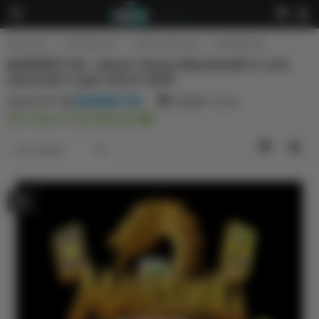
Slot Gacor
Pasti Maxwin
Daftar Sekarang
MAMIBET88
MAMIBET 88 : Akses Utama Mamibet88 & Link
Alternatif Login Gacor 2026
MADE BY 👑
MAMIBET88
45,621
sales
Slot Gacor Pasti Maxwin
Item Details