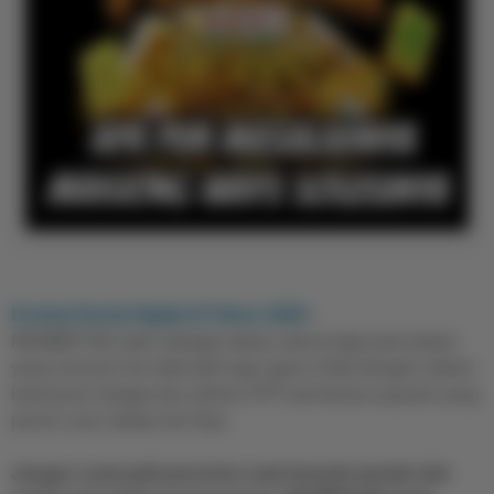
Evolusi Dunia Digital di Tahun 2026
:
MAMIBET88 hadir sebagai akses utama bagi para player
yang mencari link alternatif login gacor 2026 dengan sistem
keamanan terjaga dan pilihan RTP permainan populer yang
penuh cuan setiap hari Nya.
Jangan cuma jadi penonton saat banyak pemain lain