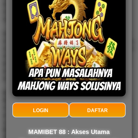
dirancang dengan sistem fair play dan tampilan
responsif untuk pengalaman bermain yang lebih
optimal.
Sebagai situs slot online terpercaya, MAMIBET88 juga
menawarkan transaksi cepat, layanan pelanggan 24 jam,
serta sistem keamanan yang terjaga. Dengan kombinasi
slot RTP tinggi, update pola gacor harian, dan peluang
jackpot besar, MAMIBET88 menjadi pilihan utama bagi
pemain yang mencari situs slot gacor terbaru dengan
pengalaman bermain yang maksimal dan stabil.
MAMIBET88 salah satu platform paling terbaik
MAMIBET88 Apk terpercaya di indonesia pilihan game
slot beragam, dan RTP tinggi, menghadirkan
LOGIN
DAFTAR
pengalaman bermain yang menyenangkan sekaligus
cuan terus.
MAMIBET88 berkembang pesat sebagai Game Terlaris
MAMIBET 88 : Akses Utama
2026 dengan sistem ringan, akses cepat, dan