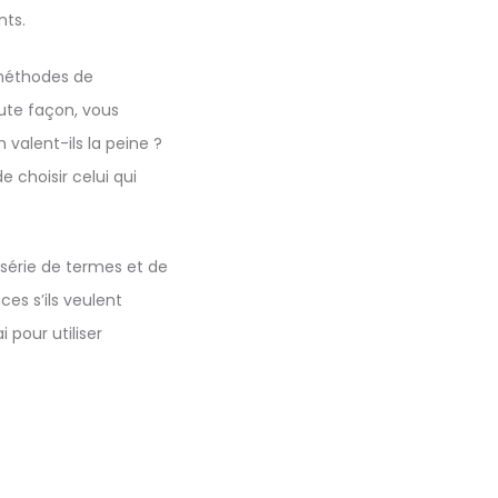
nts.
 méthodes de
ute façon, vous
 valent-ils la peine ?
e choisir celui qui
 série de termes et de
es s’ils veulent
i pour utiliser