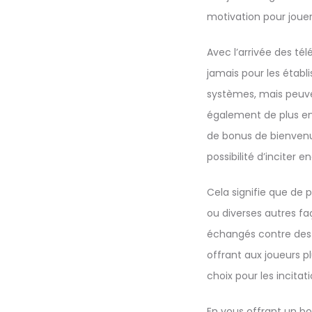
motivation pour jouer 
Avec l’arrivée des tél
jamais pour les établ
systèmes, mais peuve
également de plus e
de bonus de bienvenue
possibilité d’inciter 
Cela signifie que de 
ou diverses autres fa
échangés contre des r
offrant aux joueurs 
choix pour les incitat
En vous offrant un bo