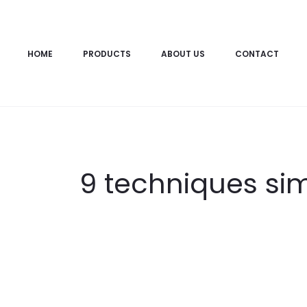
HOME
PRODUCTS
ABOUT US
CONTACT
9 techniques sim