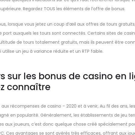
upérieure. Regardez TOUS les éléments de l’offre de bonus.
s, lorsque vous jetez un coup d’œil aux offres de tours gratuits
e port auxquels les tours sont connectés. Certains sites de casi
itude de tours totalement gratuits, mais ils peuvent être conn
i utilise un jeu à variance réduite et un RTP faible.
s sur les bonus de casino en 
z connaître
aux récompenses de casino – 2020 et à venir, Au fil des ans, l
agné en popularité. Généralement, les établissements de jeu ter
es aux joueurs, c’est donc quelque chose créé spécialement 
 PC. Ces avantages se sont avérés très efficaces, offrant aux jou