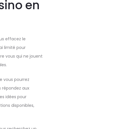
sino en
us effacez le
i limité pour
tre vous qui ne jouent
les.
e vous pourrez
s répondez aux
res idées pour
tions disponibles,
vous recherchez un