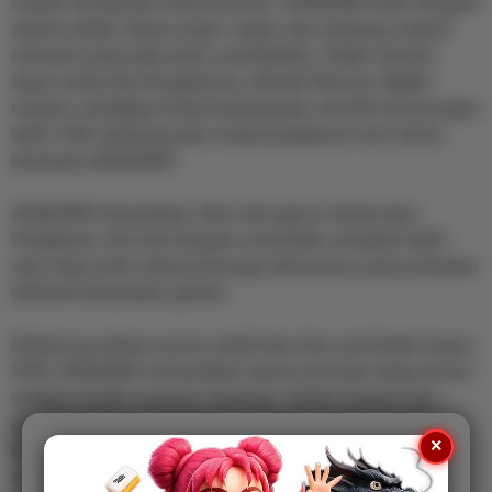
sudah merasakan keseruannya. ASIA2000 hadir dengan
sistem stabil, akses super cepat, dan peluang reward
menarik yang siap kamu manfaatkan. Inilah momen
tepat untuk ikut bergabung, nikmati hiburan digital
modern sekaligus buka kesempatan meraih keuntungan
lebih. Klik sekarang dan mulai perjalanan seru kamu
bersama ASIA2000!
ASIA2000 merupakan situs slot gacor terpercaya
Perjalanan off-road dengan motorbike menjadi salah
satu daya tarik utama Karanga Adventure yang semakin
diminati wisatawan global.
Didukung sistem server stabil dan fitur anti blokir tanpa
VPN, ASIA2000 memastikan akses bermain tetap lancar
melalui mobile maupun desktop. Selain koleksi slot
gacor lengkap, tersedia juga game populer seperti
×
Deluna188 dengan tingkat kemenangan tinggi yang
semakin menambah variasi permainan. Semua game