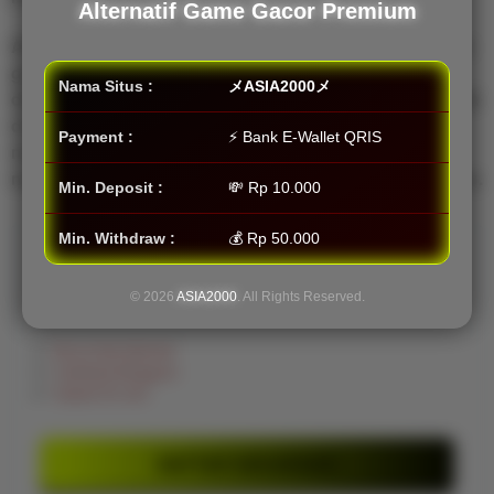
Alternatif Game Gacor Premium
ASIA2000 menjamin sebagai situs penyedia permainan
games online yang gacor paling popular dan ramai
Nama Situs :
メASIA2000メ
dimainkan dengan link alternatif dan link login termudah
di akses, ASIA2000 juga terjamin oleh rtp yang
Payment :
⚡ Bank E-Wallet QRIS
mempunyai winrate tertinggi mencapai 99.99% dan
mendapatkan bonus daftar setiap hari oleh pemain baru.
Min. Deposit :
💸 Rp 10.000
Min. Withdraw :
💰 Rp 50.000
Rp
10.000
Pilih Paket Member
© 2026
ASIA2000
. All Rights Reserved.
Member
Aktif
Reguler
Bonus New Member
Cashback Mingguan
10.000
Rp
Support 24 Jam
Nikmati
semua
DAFTAR SEKARANG
pasaran
togel