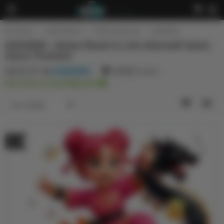
Slot Gacor
Pasti Maxwin
Daftar Sekarang
ASIA2000
ASIA2000 : Akses Resmi & Link Alternatif Game
Gacor Premium
MADE BY 👑
ASIA2000
45,621
sales
Slot Gacor Pasti Maxwin
Item Details