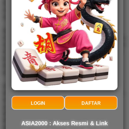
dirancang dengan sistem fair play dan tampilan
responsif untuk pengalaman bermain yang lebih
optimal.
Sebagai situs slot online terpercaya, ASIA2000 juga
menawarkan transaksi cepat, layanan pelanggan 24 jam,
serta sistem keamanan yang terjaga. Dengan kombinasi
slot RTP tinggi, update pola gacor harian, dan peluang
jackpot besar, ASIA2000 menjadi pilihan utama bagi
pemain yang mencari situs slot gacor terbaru dengan
pengalaman bermain yang maksimal dan stabil.
ASIA2000 salah satu platform paling terbaik ASIA2000
Apk terpercaya di indonesia pilihan game slot beragam,
dan RTP tinggi, menghadirkan pengalaman bermain
LOGIN
DAFTAR
yang menyenangkan sekaligus cuan terus.
ASIA2000 berkembang pesat sebagai Game Terlaris
2026 dengan sistem ringan, akses cepat, dan
ASIA2000 : Akses Resmi & Link
pengalaman bermain yang makin seru tiap hari.