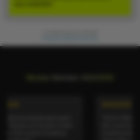
>
pendaftaran dengan data yang valid, sertakan email dan
situs ASIA2000?
pwhiteiksi
nomor hp yang masih aktif untuk verifikasi.
eksklusif,
dan
ASIA2000 mendukung transfer bank lokal, e-wallet, Qris
support
populer, dan beberapa metode lain yang bisa kamu lihat
khusus
© All Rights Reserved ASIA2000
di menu
Deposit & Withdraw
.
Contact the ASIA2000 Help Team
dari tim
ASIA2000.
Review Member ASIA2000
★★★
★★★★★
000 punya banyak game gacor.
“Server ASIA2000 st
f Olympus sering kasih scatter
dan cocok buat grin
an ritme putaran terbaiknya
terbaiknya bikin pe