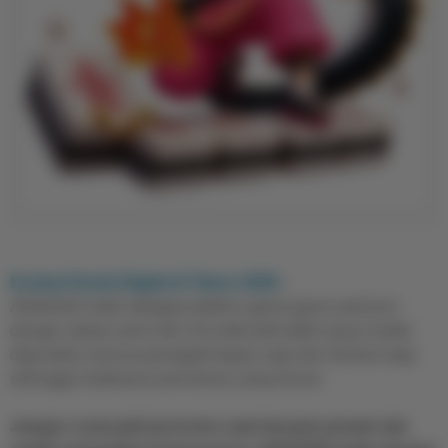
Evolusi Dunia Digital di Tahun 2026
:
ASIA2000 hadir sebagai platform game gacor premium
dengan akses resmi dan link alternatif stabil yang mudah
digunakan semua perangkat kapan saja dan dimana saja
sehingga loading ke permainan yang lancar.
Jangan cuma jadi penonton saat banyak pemain lain